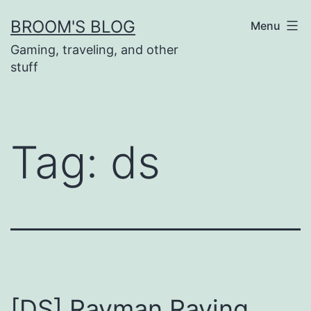
Skip
BROOM'S BLOG
Menu
to
Gaming, traveling, and other
content
stuff
Tag:
ds
[DS] Rayman Raving