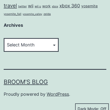
travel
xbox 360
wii
yosemite
work
wii u
twitter
xbox
yosemite_fall
zelda
yosemite_valley
Archives
Archives
BROOM'S BLOG
Proudly powered by
WordPress
.
Dark Mode: