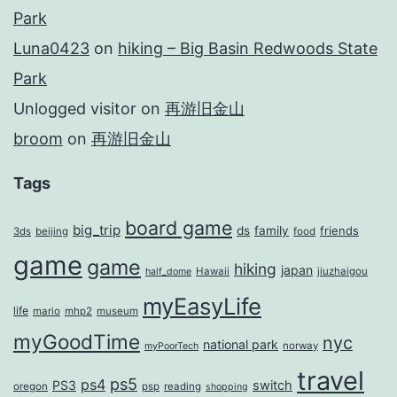
Park
Luna0423
on
hiking – Big Basin Redwoods State
Park
Unlogged visitor
on
再游旧金山
broom
on
再游旧金山
Tags
board game
big_trip
ds
family
friends
3ds
beijing
food
game
game
hiking
japan
Hawaii
jiuzhaigou
half_dome
myEasyLife
life
mario
mhp2
museum
myGoodTime
nyc
national park
norway
myPoorTech
travel
ps5
ps4
PS3
switch
oregon
psp
reading
shopping