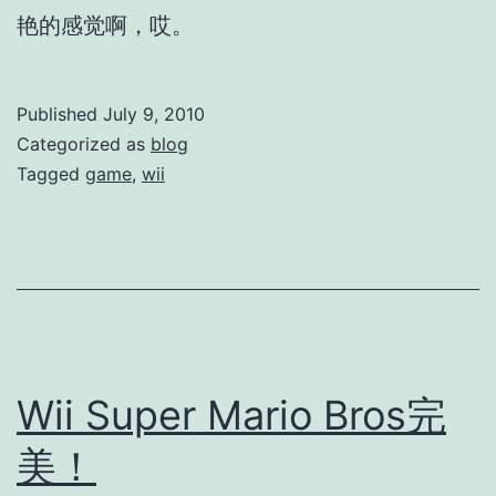
艳的感觉啊，哎。
Published
July 9, 2010
Categorized as
blog
Tagged
game
,
wii
Wii Super Mario Bros完
美！