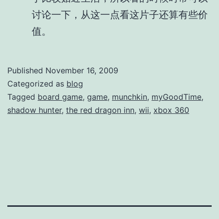
讨论一下，从这一点看这片子还算有些价
值。
Published
November 16, 2009
Categorized as
blog
Tagged
board game
,
game
,
munchkin
,
myGoodTime
,
shadow hunter
,
the red dragon inn
,
wii
,
xbox 360