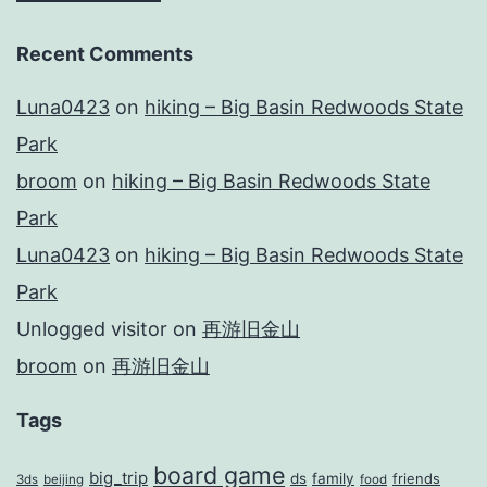
Recent Comments
Luna0423
on
hiking – Big Basin Redwoods State
Park
broom
on
hiking – Big Basin Redwoods State
Park
Luna0423
on
hiking – Big Basin Redwoods State
Park
Unlogged visitor
on
再游旧金山
broom
on
再游旧金山
Tags
board game
big_trip
ds
family
friends
3ds
beijing
food