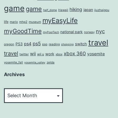
game
game
hiking
japan
Hawaii
jiuzhaigou
half_dome
myEasyLife
life
mario
mhp2
museum
myGoodTime
nyc
national park
norway
myPoorTech
travel
ps5
ps4
PS3
switch
oregon
psp
reading
shopping
travel
xbox 360
wii
yosemite
work
wii u
twitter
xbox
yosemite_fall
zelda
yosemite_valley
Archives
Archives