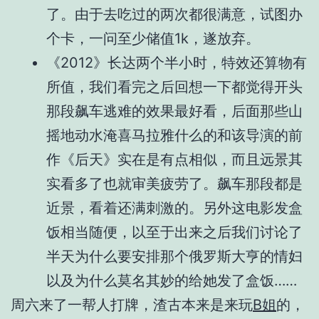
了。由于去吃过的两次都很满意，试图办
个卡，一问至少储值1k，遂放弃。
《2012》长达两个半小时，特效还算物有
所值，我们看完之后回想一下都觉得开头
那段飙车逃难的效果最好看，后面那些山
摇地动水淹喜马拉雅什么的和该导演的前
作《后天》实在是有点相似，而且远景其
实看多了也就审美疲劳了。飙车那段都是
近景，看着还满刺激的。另外这电影发盒
饭相当随便，以至于出来之后我们讨论了
半天为什么要安排那个俄罗斯大亨的情妇
以及为什么莫名其妙的给她发了盒饭……
周六来了一帮人打牌，渣古本来是来玩
B姐
的，