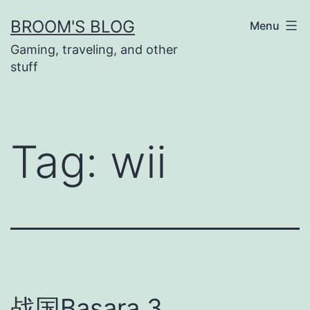
Skip
BROOM'S BLOG
Menu
to
Gaming, traveling, and other
content
stuff
Tag:
wii
战国Basara 3