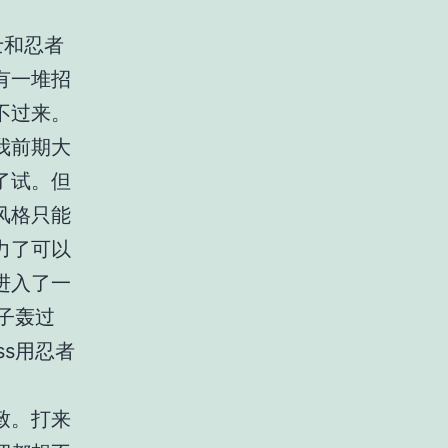
士和忍者
有一堆招
不过来。
我前期大
了试。但
风格只能
力了可以
进入了一
子轰过
s用忍者
致。打来