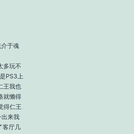
统介于魂
太多玩不
是PS3上
仁王我也
路就懒得
然觉得仁王
一出来我
了客厅几