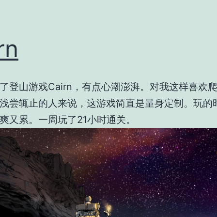
rn
了登山游戏Cairn，有点心潮澎湃。对我这样喜欢
浅尝辄止的人来说，这游戏简直是量身定制。玩的
爽又累。一周玩了21小时通关。