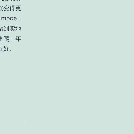
就变得更
mode，
站到实地
重爬。年
就好。