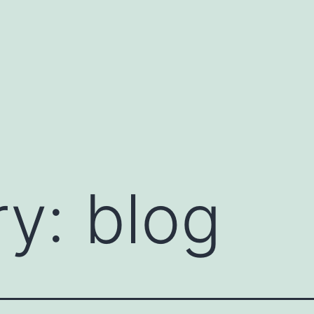
ry:
blog