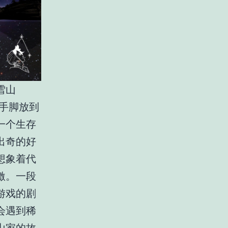
雪山
把手脚放到
一个生存
出奇的好
想象着代
激。一段
游戏的剧
会遇到稀