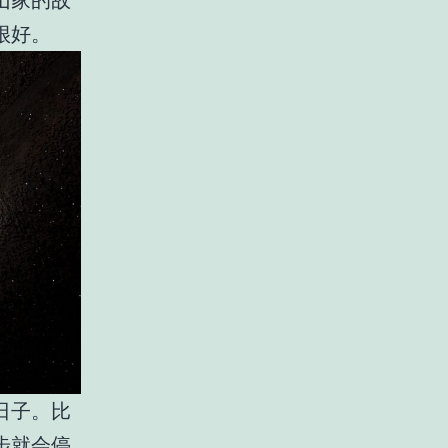
山家的故
很好。
日子。比
步就会停