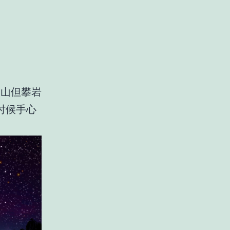
爬山但攀岩
时候手心