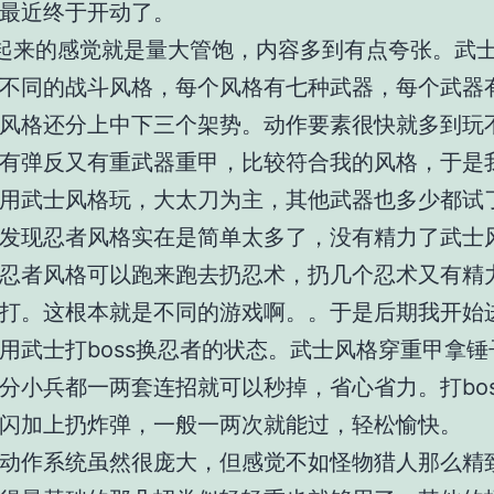
最近终于开动了。
起来的感觉就是量大管饱，内容多到有点夸张。武
不同的战斗风格，每个风格有七种武器，每个武器
风格还分上中下三个架势。动作要素很快就多到玩
有弹反又有重武器重甲，比较符合我的风格，于是
用武士风格玩，大太刀为主，其他武器也多少都试
发现忍者风格实在是简单太多了，没有精力了武士
忍者风格可以跑来跑去扔忍术，扔几个忍术又有精
打。这根本就是不同的游戏啊。。于是后期我开始
用武士打boss换忍者的状态。武士风格穿重甲拿锤
分小兵都一两套连招就可以秒掉，省心省力。打bos
闪加上扔炸弹，一般一两次就能过，轻松愉快。
动作系统虽然很庞大，但感觉不如怪物猎人那么精