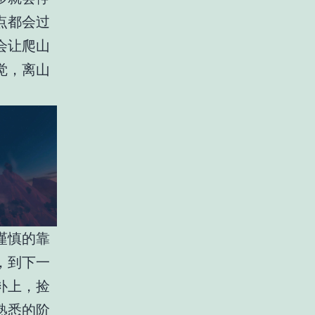
点都会过
会让爬山
觉，离山
谨慎的靠
，到下一
补上，捡
熟悉的阶