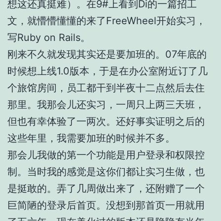
想这还真挺难）。在
9#
上看到
Di
的一篇招工
文，就懵懵懂懂的来了
FreeWheel
开始实习，
写
Ruby on Rails
。
刚来不久就发现其实还是要加班的。
07
年底的
时候想上线
1.0
版本，于是在办公室附近订了几
个旅馆房间，员工都干到半夜十二点然后去住
那里。我那会儿还实习，一周只上两三天班，
但也有幸体验了一两次。还好事实证明之后的
这些年里，我需要加班的时候并不多。
那会儿我做的第一个功能是用户登录和权限控
制。当时我的感觉是这你们都让实习生做，也
是挺敢的。弄了几周做出来了，还附赠了一个
巨简陋的登录后首页。没想到那首页一用就用