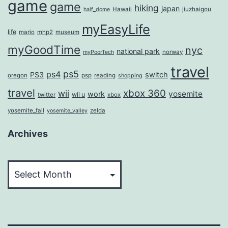
game
game
hiking
japan
Hawaii
jiuzhaigou
half_dome
myEasyLife
life
mario
mhp2
museum
myGoodTime
nyc
national park
norway
myPoorTech
travel
ps5
ps4
PS3
switch
oregon
psp
reading
shopping
travel
xbox 360
wii
yosemite
work
wii u
twitter
xbox
yosemite_fall
zelda
yosemite_valley
Archives
Archives