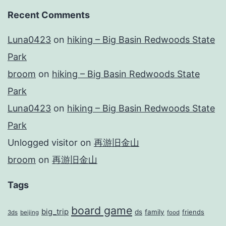
Recent Comments
Luna0423
on
hiking – Big Basin Redwoods State
Park
broom
on
hiking – Big Basin Redwoods State
Park
Luna0423
on
hiking – Big Basin Redwoods State
Park
Unlogged visitor
on
再游旧金山
broom
on
再游旧金山
Tags
board game
big_trip
ds
family
friends
3ds
beijing
food