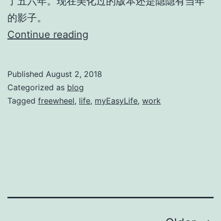
了五六年。现在美化过的版本还是隐隐有当年
的影子。
Bye,
Continue reading
FreeWheel
Published
August 2, 2018
Categorized as
blog
Tagged
freewheel
,
life
,
myEasyLife
,
work