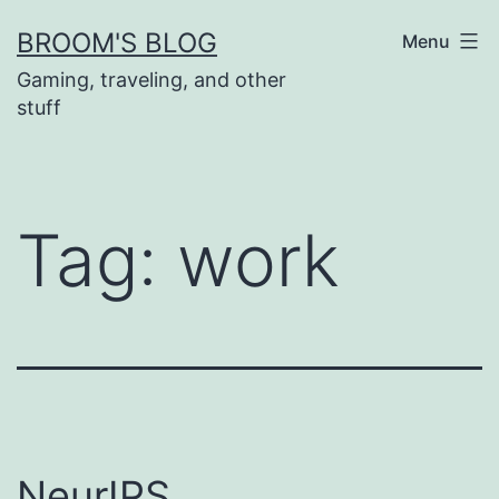
Skip
BROOM'S BLOG
Menu
to
Gaming, traveling, and other
content
stuff
Tag:
work
NeurIPS