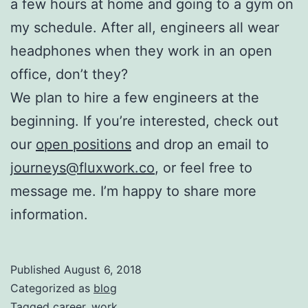
a few hours at home and going to a gym on
my schedule. After all, engineers all wear
headphones when they work in an open
office, don’t they?
We plan to hire a few engineers at the
beginning. If you’re interested, check out
our
open positions
and drop an email to
journeys@fluxwork.co
, or feel free to
message me. I’m happy to share more
information.
Published
August 6, 2018
Categorized as
blog
Tagged
career
,
work