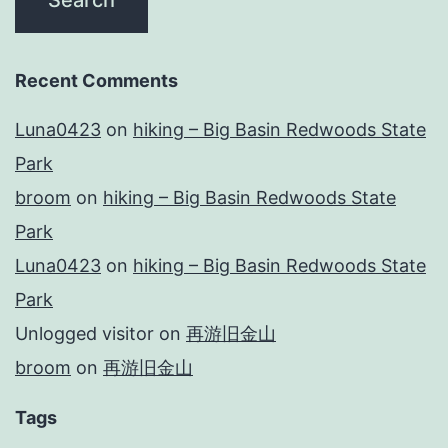
Recent Comments
Luna0423
on
hiking – Big Basin Redwoods State
Park
broom
on
hiking – Big Basin Redwoods State
Park
Luna0423
on
hiking – Big Basin Redwoods State
Park
Unlogged visitor
on
再游旧金山
broom
on
再游旧金山
Tags