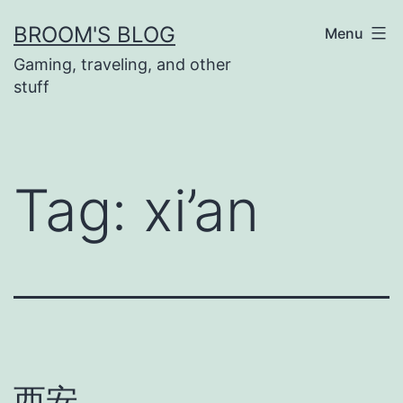
Skip
BROOM'S BLOG
Menu
to
Gaming, traveling, and other
content
stuff
Tag:
xi’an
西安