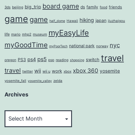
board game
big_trip
ds
family
friends
3ds
beijing
food
game
game
hiking
japan
Hawaii
jiuzhaigou
half_dome
myEasyLife
life
mario
mhp2
museum
myGoodTime
nyc
national park
norway
myPoorTech
travel
ps5
ps4
PS3
switch
oregon
psp
reading
shopping
travel
xbox 360
wii
yosemite
work
wii u
twitter
xbox
yosemite_fall
zelda
yosemite_valley
Archives
Archives