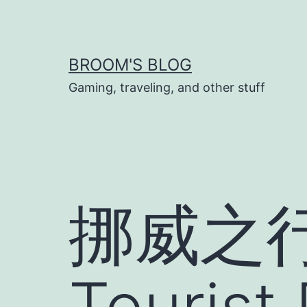
Skip
to
content
BROOM'S BLOG
Gaming, traveling, and other stuff
挪威之行 –
Tourist