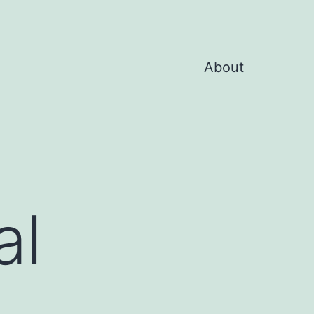
About
al