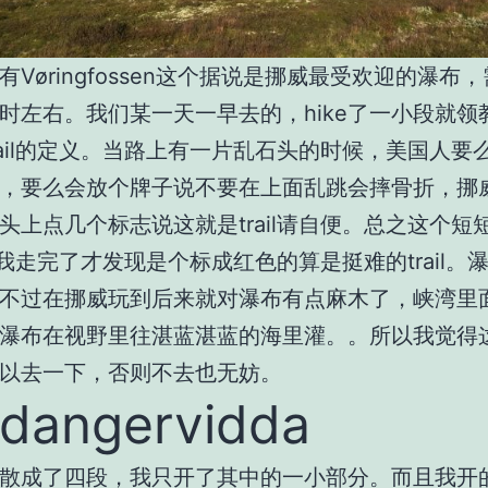
有
Vøringfossen
这个据说是挪威最受欢迎的瀑布，
时左右。我们某一天一早去的，
hike
了一小段就领
il
的定义。当路上有一片乱石头的时候，美国人要
，要么会放个牌子说不要在上面乱跳会摔骨折，挪
头上点几个标志说这就是
trail
请自便。总之这个短
我走完了才发现是个标成红色的算是挺难的
trail
。
不过在挪威玩到后来就对瀑布有点麻木了，峡湾里
瀑布在视野里往湛蓝湛蓝的海里灌。。所以我觉得
以去一下，否则不去也无妨。
dangervidda
散成了四段，我只开了其中的一小部分。而且我开