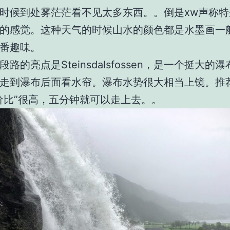
时候到处雾茫茫看不见太多东西。。倒是
xw
声称特
的感觉。这种天气的时候山水的颜色都是水墨画一
番趣味。
段路的亮点是
Steinsdalsfossen
，是一个挺大的瀑
走到瀑布后面看水帘。瀑布水势很大相当上镜。推
价比
”
很高，五分钟就可以走上去。。