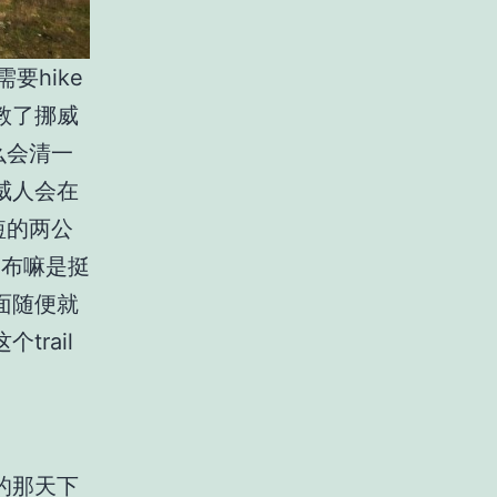
需要
hike
教了挪威
么会清一
威人会在
短的两公
瀑布嘛是挺
面随便就
这个
trail
的那天下