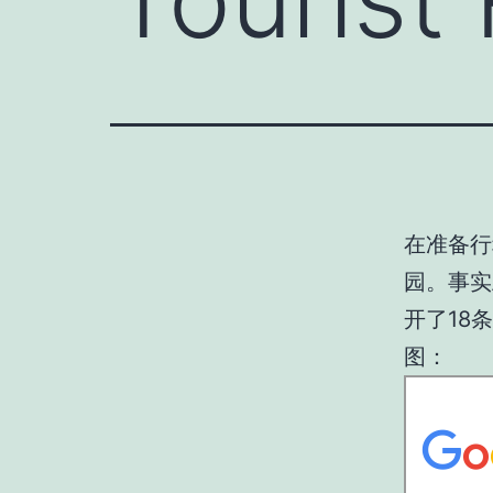
在准备行
园。事实
开了
18
条
图：