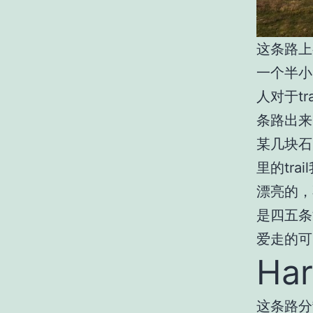
这条路上
一个半小
人对于
tra
条路出来
某几块石
里的
trail
漂亮的，
是四五条
爱走的可
Har
这条路分