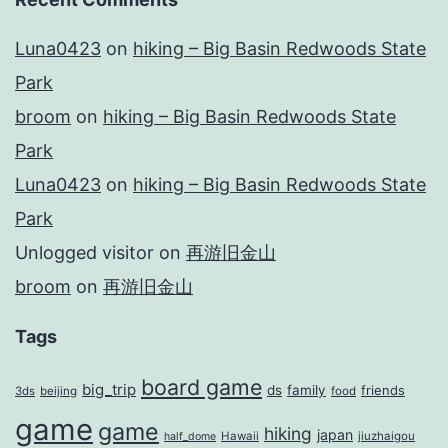
Luna0423
on
hiking – Big Basin Redwoods State
Park
broom
on
hiking – Big Basin Redwoods State
Park
Luna0423
on
hiking – Big Basin Redwoods State
Park
Unlogged visitor
on
再游旧金山
broom
on
再游旧金山
Tags
board game
big_trip
ds
family
friends
3ds
beijing
food
game
game
hiking
japan
Hawaii
jiuzhaigou
half_dome