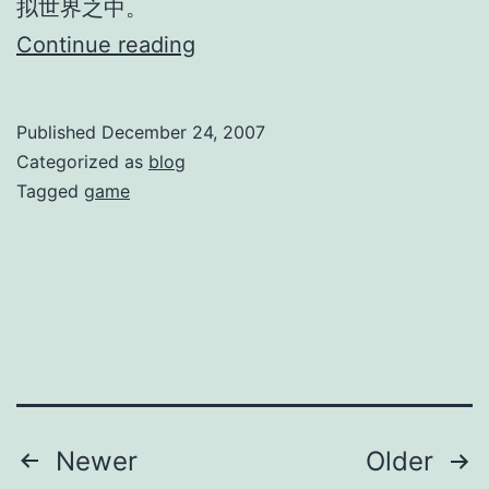
拟世界之中。
《系
Continue reading
统》，
来
Published
December 24, 2007
自
Categorized as
blog
南
Tagged
game
方
周
末
的
一
篇
关
Posts
Newer
Older
于