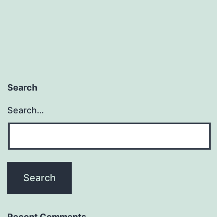
pagination
网
游
《征
途》
的
Search
报
Search…
导
Recent Comments