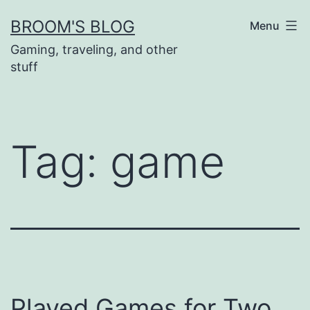
Skip
BROOM'S BLOG
Menu
to
Gaming, traveling, and other
content
stuff
Tag:
game
Played Games for Two