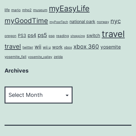
myEasyLife
life
mario
mhp2
museum
myGoodTime
nyc
national park
norway
myPoorTech
travel
ps5
ps4
PS3
switch
oregon
psp
reading
shopping
travel
xbox 360
wii
yosemite
work
wii u
twitter
xbox
yosemite_fall
zelda
yosemite_valley
Archives
Archives