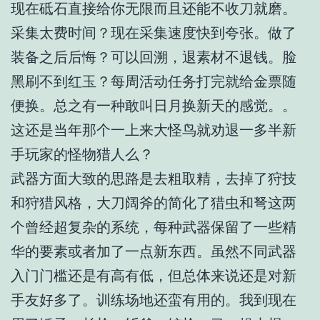
现在砥石直接给你无限而且还能不收刀就磨。
采集太费时间？现在采集速度快到夸张。做了
装备之后后悔？可以回溯，退素材不退钱。脸
黑刷不到红玉？每周活动任务打完就给金票随
便换。总之有一种敢叫日月换新天的感觉。。
这还是当年那个一上来大怪鸟就劝退一多半新
手玩家的怪物猎人么？
武器方面大致的思路是去粗取精，去掉了狩技
和狩猎风格，大刀阔斧的简化了猎虫和弩这两
个曾经超复杂的系统，每种武器保留了一些精
华的要素或者加了一点新东西。虽然不同武器
入门门槛还是有高有低，但总体来说还是对新
手友好多了。训练场地还蛮有用的。我到现在