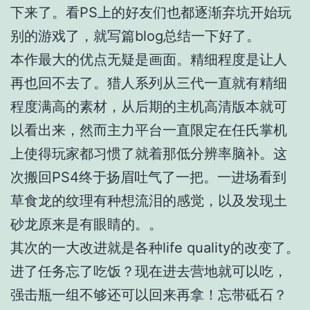
下来了。看PS上的好友们也都逐渐弃坑开始玩
别的游戏了，就写篇blog总结一下好了。
本作最大的优点无疑是画面。精细程度是让人
再也回不去了。猎人系列从三代一直就有精细
程度满高的素材，从后期的主机高清版本就可
以看出来，然而主力平台一直限定在任氏掌机
上使得玩家都习惯了就着那低分辨率脑补。这
次搬回PS4终于扬眉吐气了一把。一进场看到
草食龙的纹理有种想流泪的感觉，以及发现土
砂龙原来是有眼睛的。。
其次的一大改进就是各种life quality的改变了。
进了任务忘了吃饭？现在进去营地就可以吃，
强击瓶一组不够还可以回来再拿！忘带砥石？