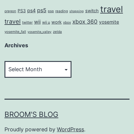
travel
ps5
ps4
PS3
switch
oregon
psp
reading
shopping
travel
xbox 360
wii
yosemite
work
wii u
twitter
xbox
yosemite_fall
zelda
yosemite_valley
Archives
Archives
BROOM'S BLOG
Proudly powered by
WordPress
.