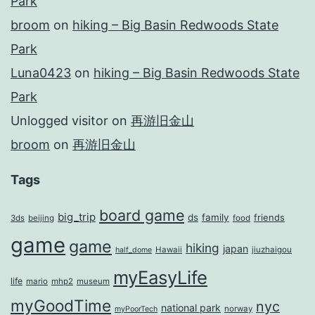
Park
broom
on
hiking – Big Basin Redwoods State
Park
Luna0423
on
hiking – Big Basin Redwoods State
Park
Unlogged visitor
on
再游旧金山
broom
on
再游旧金山
Tags
board game
big_trip
ds
family
friends
3ds
beijing
food
game
game
hiking
japan
Hawaii
jiuzhaigou
half_dome
myEasyLife
life
mario
mhp2
museum
myGoodTime
nyc
national park
norway
myPoorTech