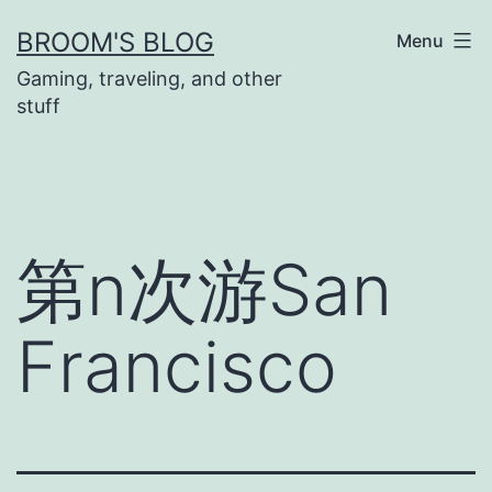
Skip
BROOM'S BLOG
Menu
to
Gaming, traveling, and other
content
stuff
第n次游San
Francisco