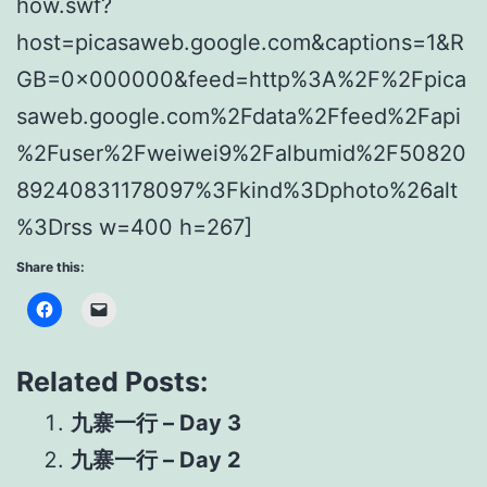
how.swf?
host=picasaweb.google.com&captions=1&R
GB=0x000000&feed=http%3A%2F%2Fpica
saweb.google.com%2Fdata%2Ffeed%2Fapi
%2Fuser%2Fweiwei9%2Falbumid%2F50820
89240831178097%3Fkind%3Dphoto%26alt
%3Drss w=400 h=267]
Share this:
Related Posts:
九寨一行 – Day 3
九寨一行 – Day 2