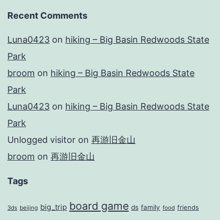
Recent Comments
Luna0423
on
hiking – Big Basin Redwoods State
Park
broom
on
hiking – Big Basin Redwoods State
Park
Luna0423
on
hiking – Big Basin Redwoods State
Park
Unlogged visitor
on
再游旧金山
broom
on
再游旧金山
Tags
board game
big_trip
ds
family
friends
3ds
beijing
food