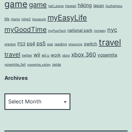
game
game
hiking
japan
Hawaii
jiuzhaigou
half_dome
myEasyLife
life
mario
mhp2
museum
myGoodTime
nyc
national park
norway
myPoorTech
travel
ps5
ps4
PS3
switch
oregon
psp
reading
shopping
travel
xbox 360
wii
yosemite
work
wii u
twitter
xbox
yosemite_fall
zelda
yosemite_valley
Archives
Archives