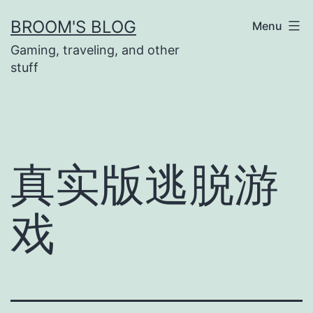
Skip
BROOM'S BLOG
Menu
to
Gaming, traveling, and other
content
stuff
真实版逃脱游
戏