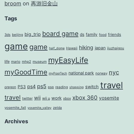
broom
on
再游旧金山
Tags
board game
big_trip
ds
family
friends
3ds
beijing
food
game
game
hiking
japan
Hawaii
jiuzhaigou
half_dome
myEasyLife
life
mario
mhp2
museum
myGoodTime
nyc
national park
norway
myPoorTech
travel
ps5
ps4
PS3
switch
oregon
psp
reading
shopping
travel
xbox 360
wii
yosemite
work
wii u
twitter
xbox
yosemite_fall
zelda
yosemite_valley
Archives