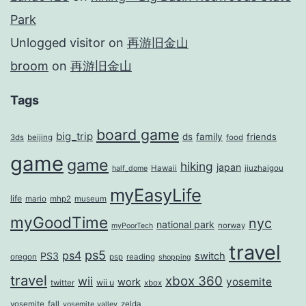
Park
Unlogged visitor
on
再游旧金山
broom
on
再游旧金山
Tags
board game
big_trip
ds
family
friends
3ds
beijing
food
game
game
hiking
japan
Hawaii
jiuzhaigou
half_dome
myEasyLife
life
mario
mhp2
museum
myGoodTime
nyc
national park
norway
myPoorTech
travel
ps5
ps4
PS3
switch
oregon
psp
reading
shopping
travel
xbox 360
wii
yosemite
work
wii u
twitter
xbox
yosemite_fall
zelda
yosemite_valley