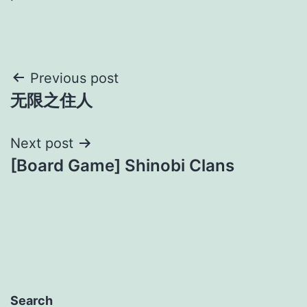
Post
Previous post
无限之住人
navigation
Next post
[Board Game] Shinobi Clans
Search