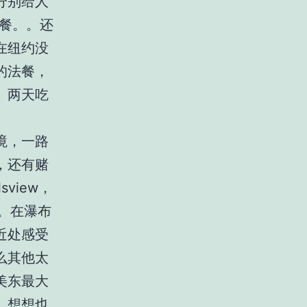
分别给人
中餐。。还
在纽约没
的法餐，
。两天吃
境，一路
，还有赌
sview，
。在瀑布
近处感受
么其他太
美东最大
。想想也