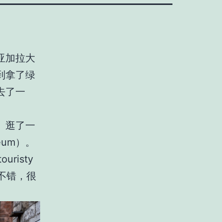
亚加拉大
到拿了绿
去了一
。逛了一
eum）。
risty
y还不错，很