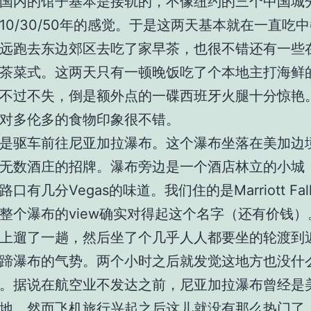
国内的馆子基本是接轨的，不像纽约的三个中国城
10/30/50年的感觉。于是这两天基本就在一直吃
远跑去东边郊区去吃了家早茶，也很不错还有一些
茶菜式。这两天只有一顿晚饭吃了个本地主打海鲜
不过不失，倒是额外点的一碟西班牙火腿十分惊艳
对多伦多的食物印象很不错。
是驱车前往尼亚加拉瀑布。这个瀑布坐落在美加边
无数酒庄的招牌。瀑布旁边是一个酒店林立的小城
口有几分Vegas的味道。我们住的是Marriott Fall
整个瀑布的view确实对得起这个名字（还有价钱）
上遛了一趟，然后坐了个几乎人人都要坐的轮渡到
蹄瀑布的气势。两个小时之后就发觉这地方也没什
。据说在航空业不发达之前，尼亚加拉瀑布曾经是
地。然而飞机旅行兴起之后这儿就没有那么热门了