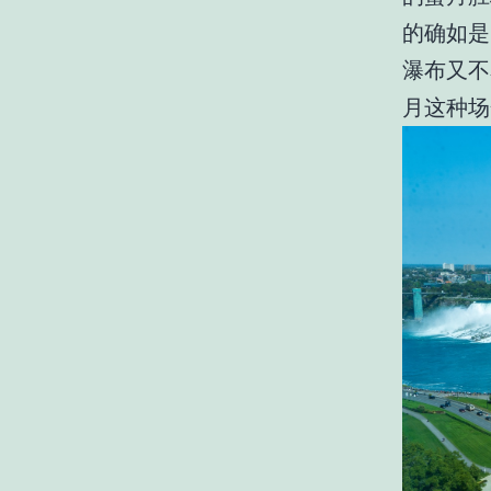
的确如是
瀑布又不
月这种场