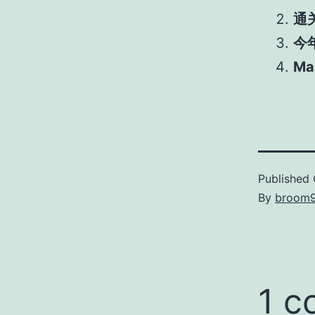
通关
今
Ma
Published
By
broom
1 