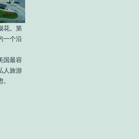
烟花。第
的一个沿
美国最容
私人旅游
虑。