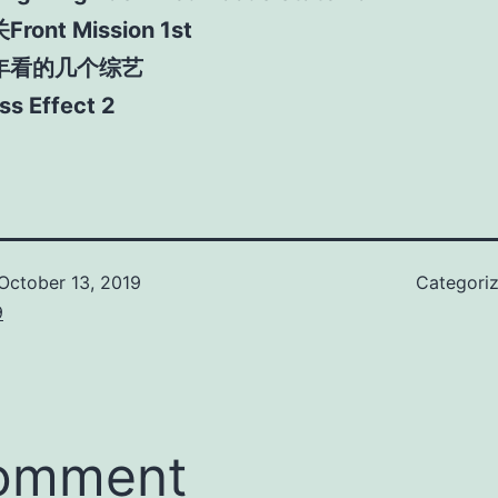
Front Mission 1st
年看的几个综艺
ss Effect 2
October 13, 2019
Categori
9
comment