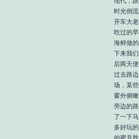
现代，跟
时光倒流
开车大老
吃过的早
海鲜做的
下来我们
后两天便
过去路边
场，某些路
窗外俯瞰
旁边的路
了一下马
多好玩的
的蜜月胜