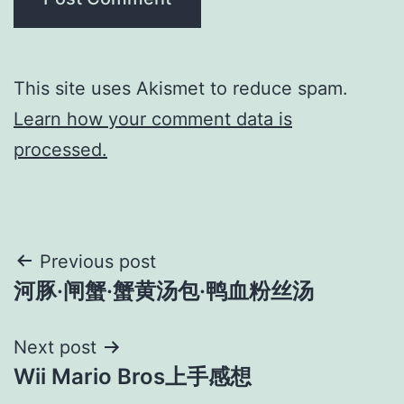
This site uses Akismet to reduce spam.
Learn how your comment data is
processed.
Post
Previous post
河豚·闸蟹·蟹黄汤包·鸭血粉丝汤
navigation
Next post
Wii Mario Bros上手感想