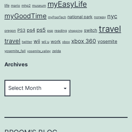
myEasyLife
life
mario
mhp2
museum
myGoodTime
nyc
national park
norway
myPoorTech
travel
ps5
ps4
PS3
switch
oregon
psp
reading
shopping
travel
xbox 360
wii
yosemite
work
wii u
twitter
xbox
yosemite_fall
zelda
yosemite_valley
Archives
Archives