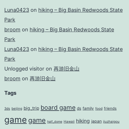
Luna0423
on
hiking – Big Basin Redwoods State
Park
broom
on
hiking – Big Basin Redwoods State
Park
Luna0423
on
hiking – Big Basin Redwoods State
Park
Unlogged visitor
on
再游旧金山
broom
on
再游旧金山
Tags
board game
big_trip
ds
family
friends
3ds
beijing
food
game
game
hiking
japan
Hawaii
jiuzhaigou
half_dome